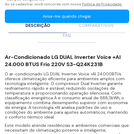
Ao se cadastrar, você concorda com nossa
Política de Privacidade
.
Avise-me quando chegar
DESCRIÇÃO
COMPARATIVOS
FAQ
Ar-Condicionado LG DUAL Inverter Voice +AI
24.000 BTUS Frio 220V S3-Q24K231B
O ar-condicionado LG DUAL Inverter Voice +AI 24.000BTUs
oferece climatização eficiente para ambientes amplos com
tecnologia inteligente. O compressor Dual Inverter garante
resfriamento rápido e estável, reduzindo oscilações de
temperatura e proporcionando operação silenciosa. Com
classificação energética A e consumo anual de 888,3kWh, o
equipamento combina desempenho superior com economia
de energia. A tecnologia +AI analisa padrões de uso e
condições do ambiente para ajustes automáticos, mantendo
o conforto térmico ideal.
Este modelo atende residências e ambientes comerciais que
necessitam de climatização potente e inteligente,